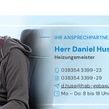
IHR ANSPRECHPARTNE
Herr Daniel Hu
Heizungsmeister
038354 3399-23
038354 3399-29
d.huse@hab-gebaeu
Mo – Do: 8 bis 18 Uhr 