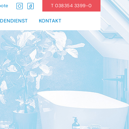
Instagram
Facebook
bote
T 038354 3399-0
DENDIENST
KONTAKT